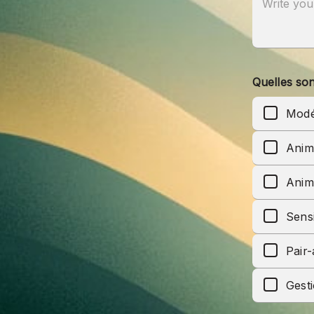
Quelles son
Modé
Anim
Anim
Sensi
Pair
Gest