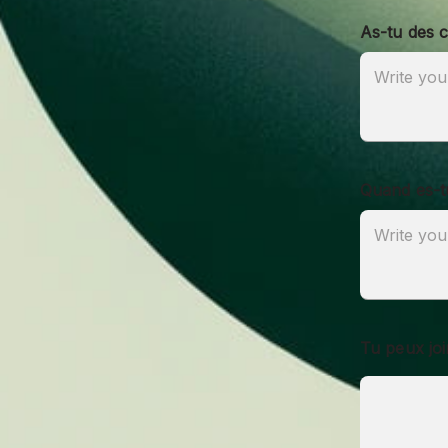
As-tu des c
Quand es-tu
Tu peux joi