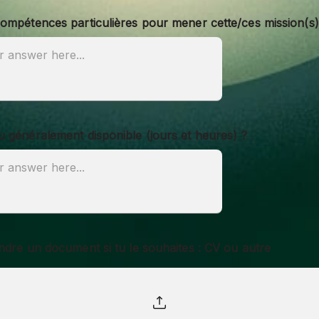
ompétences particulières pour mener cette/ces mission(s)
 généralement disponible (jours et heures) ?
ndre un document si tu le souhaites : CV ou autre